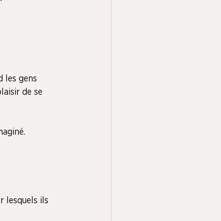
d les gens 
aisir de se 
maginé.
 lesquels ils 