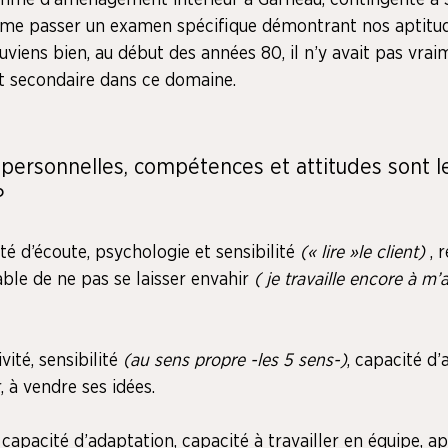
amme d’aménagement intérieur à Garneau, contingenté à 
 même passer un examen spécifique démontrant nos aptitud
ouviens bien, au début des années 80, il n’y avait pas vrai
t secondaire dans ce domaine.
s personnelles, compétences et attitudes sont le
?
té d’écoute, psychologie et sensibilité 
(« lire »le client)
 , 
ble de ne pas se laisser envahir 
( je travaille encore à m’
ité, sensibilité 
(au sens propre -les 5 sens-)
, capacité d’
, à vendre ses idées.
é, capacité d’adaptation, capacité à travailler en équipe, 