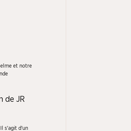
selme et notre 
onde 
n de JR 
l s'agit d'un 