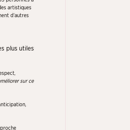
35 personnes à 
es artistiques 
ment d’autres 
s plus utiles 
respect, 
améliorer sur ce 
anticipation, 
approche 