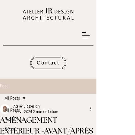
Contact
Post
All Posts
Atelier JR Design
All Posts
16 avr. 2024
2 min de lecture
AMÉNAGEMENT
Avant/Après
EXTÉRIEUR -AVANT/APRÈS
Déco