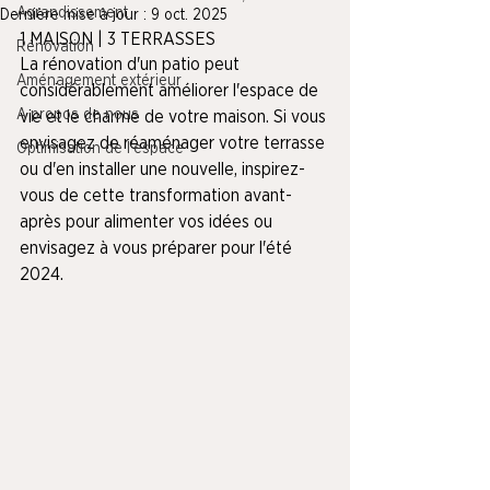
Agrandissement
Dernière mise à jour :
9 oct. 2025
1 MAISON | 3 TERRASSES
Rénovation
La rénovation d'un patio peut 
Aménagement extérieur
considérablement améliorer l'espace de 
A propos de nous
vie et le charme de votre maison. Si vous 
envisagez de réaménager votre terrasse 
Optimisation de l'espace
ou d'en installer une nouvelle, inspirez-
vous de cette transformation avant-
après pour alimenter vos idées ou 
envisagez à vous préparer pour l'été 
2024. 