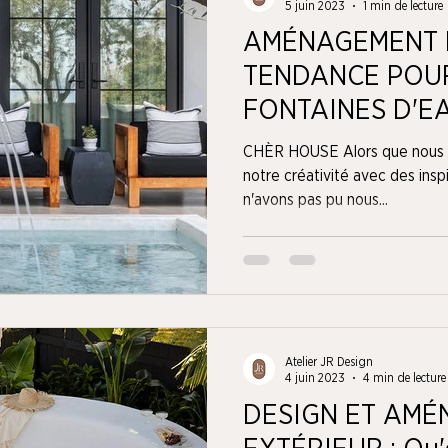
5 juin 2023
1 min de lecture
AMÉNAGEMENT E
TENDANCE POUR
FONTAINES D'E
COUR ARRIÈRE!
CHÈR HOUSE Alors que nous s
notre créativité avec des inspi
n'avons pas pu nous...
Atelier JR Design
4 juin 2023
4 min de lecture
DESIGN ET AM