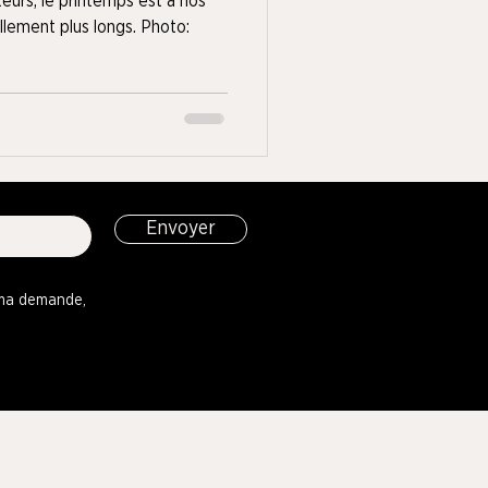
eurs, le printemps est à nos
ellement plus longs. Photo:
Envoyer
à ma demande,