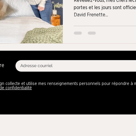
Réveillez-vous, mes chers lect
portes et les jours sont offici
David Frenette...
re
ign collecte et utilise mes renseignements personnels pour répondre 
 de confidentialité