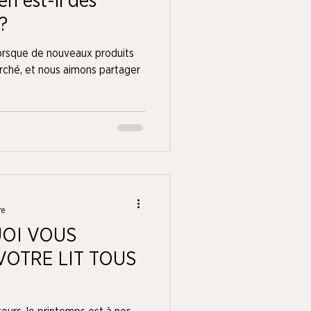
n est-il des
?
orsque de nouveaux produits
arché, et nous aimons partager
re
OI VOUS
VOTRE LIT TOUS