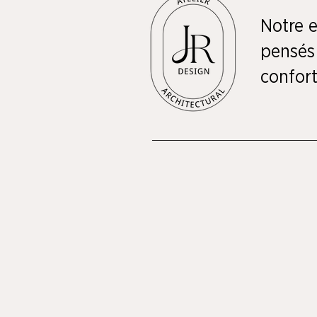
Notre e
pensés 
confort